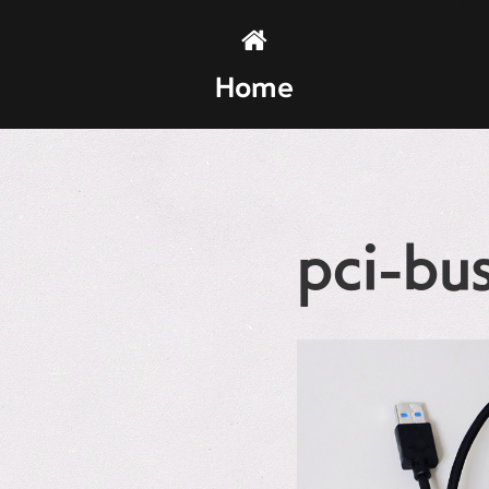
Home
pci-bu